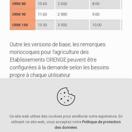
ORM 80
10.65
2 650
8.00
3.80
ORM 90
11.60
2 900
9.00
4.40
ORM 100
13.50
3 500
10.00
5.10
Outre les versions de base, les remorques
monocoques pour l’agriculture des
Etablissements ORENGE peuvent être
configurées à la demande selon les besoins
propre à chaque utilisateur.
NOS BENNES AGRICOLES D'OCCASION
Ce site web utilise des cookies pour améliorer votre expérience. En
utilisant ce site web, vous acceptez notre
Politique de protection
des données
.