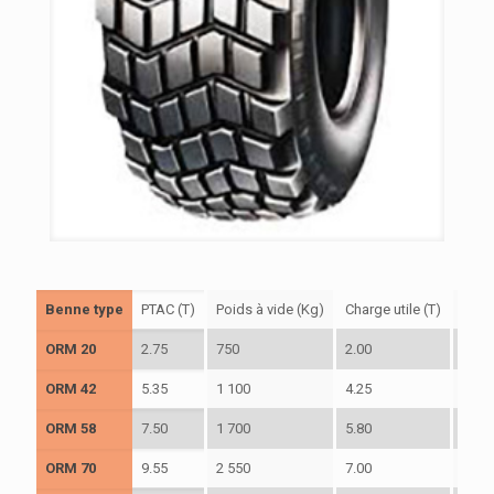
Benne type
PTAC (T)
Poids à vide (Kg)
Charge utile (T)
Long
ORM 20
2.75
750
2.00
2.60
ORM 42
5.35
1 100
4.25
3.20
ORM 58
7.50
1 700
5.80
3.60
ORM 70
9.55
2 550
7.00
3.80